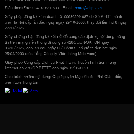
Điện thoại/Fax: 024.37.831.800 - Email:
hotro@cliptv.vn
Giấy phép đăng ký kinh doanh: 0100686209-087 do Sở KHĐT thành
phố Hà Nội cấp lần đầu ngày ngày 29/10/2008, thay đổi lần thứ 8 ngày
27/11/2025.
Giấy chứng nhận đăng ký kết nối để cung cấp dịch vụ nội dung thông
tin trên mạng viễn thông di động số 4280/GCN-SKHCN ngày
06/10/2025, cấp lần đầu ngày 26/03/2025, có giá trị đến hết ngày
25/03/2030 (của Tổng Công ty Viễn thông MobiFone)
Giấy phép Cung cấp Dịch vụ Phát thanh, Truyền hình trên mạng
Internet số 273/GP-BTTTT cấp ngày 12/05/2021
Chịu trách nhiệm nội dung: Ông Nguyễn Mậu Khuê - Phó Giám đốc,
phụ trách Trung tâm