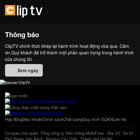
Thông báo
ClipTV chính thức khép lại hành trình hoạt động vừa qua. Cảm
ơn Quý khách đã trở thành một phần quan trọng trong hành trình
của chúng tôi.
Xem ngay
Hợp đồng
Điều khoản
Chính sách
Chất lượng
Quy trình GQKN
Liên hệ
Cơ quan chủ quản: Tổng công ty Viễn thông MobiFone - Địa chỉ: Số 01
Phố Phạm Văn Bạch, Phường Cầu Giấy, Thành phố Hà Nội.