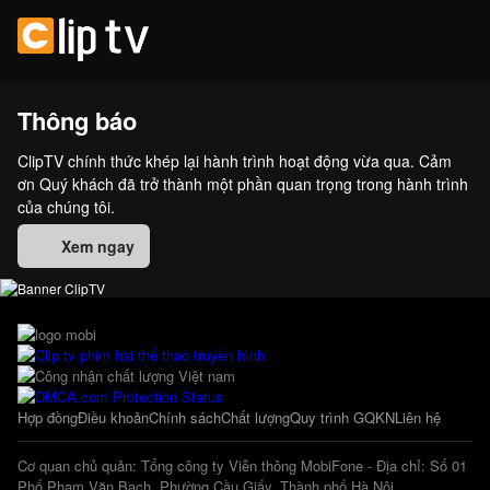
Thông báo
ClipTV chính thức khép lại hành trình hoạt động vừa qua. Cảm
ơn Quý khách đã trở thành một phần quan trọng trong hành trình
của chúng tôi.
Xem ngay
Hợp đồng
Điều khoản
Chính sách
Chất lượng
Quy trình GQKN
Liên hệ
Cơ quan chủ quản: Tổng công ty Viễn thông MobiFone - Địa chỉ: Số 01
Phố Phạm Văn Bạch, Phường Cầu Giấy, Thành phố Hà Nội.