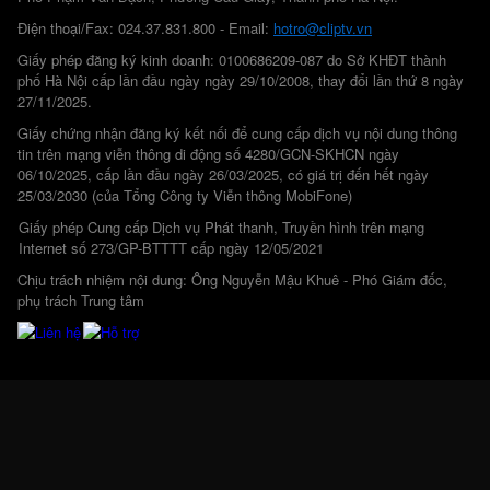
Điện thoại/Fax: 024.37.831.800 - Email:
hotro@cliptv.vn
Giấy phép đăng ký kinh doanh: 0100686209-087 do Sở KHĐT thành
phố Hà Nội cấp lần đầu ngày ngày 29/10/2008, thay đổi lần thứ 8 ngày
27/11/2025.
Giấy chứng nhận đăng ký kết nối để cung cấp dịch vụ nội dung thông
tin trên mạng viễn thông di động số 4280/GCN-SKHCN ngày
06/10/2025, cấp lần đầu ngày 26/03/2025, có giá trị đến hết ngày
25/03/2030 (của Tổng Công ty Viễn thông MobiFone)
Giấy phép Cung cấp Dịch vụ Phát thanh, Truyền hình trên mạng
Internet số 273/GP-BTTTT cấp ngày 12/05/2021
Chịu trách nhiệm nội dung: Ông Nguyễn Mậu Khuê - Phó Giám đốc,
phụ trách Trung tâm