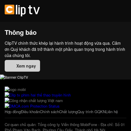
Thông báo
ClipTV chính thức khép lại hành trình hoạt động vừa qua. Cảm
ơn Quý khách đã trở thành một phần quan trọng trong hành trình
của chúng tôi.
Xem ngay
Hợp đồng
Điều khoản
Chính sách
Chất lượng
Quy trình GQKN
Liên hệ
Cơ quan chủ quản: Tổng công ty Viễn thông MobiFone - Địa chỉ: Số 01
Phố Phạm Văn Bạch, Phường Cầu Giấy, Thành phố Hà Nội.