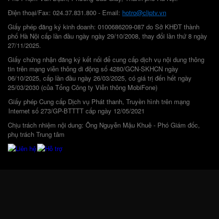
Điện thoại/Fax: 024.37.831.800 - Email:
hotro@cliptv.vn
Giấy phép đăng ký kinh doanh: 0100686209-087 do Sở KHĐT thành
phố Hà Nội cấp lần đầu ngày ngày 29/10/2008, thay đổi lần thứ 8 ngày
27/11/2025.
Giấy chứng nhận đăng ký kết nối để cung cấp dịch vụ nội dung thông
tin trên mạng viễn thông di động số 4280/GCN-SKHCN ngày
06/10/2025, cấp lần đầu ngày 26/03/2025, có giá trị đến hết ngày
25/03/2030 (của Tổng Công ty Viễn thông MobiFone)
Giấy phép Cung cấp Dịch vụ Phát thanh, Truyền hình trên mạng
Internet số 273/GP-BTTTT cấp ngày 12/05/2021
Chịu trách nhiệm nội dung: Ông Nguyễn Mậu Khuê - Phó Giám đốc,
phụ trách Trung tâm