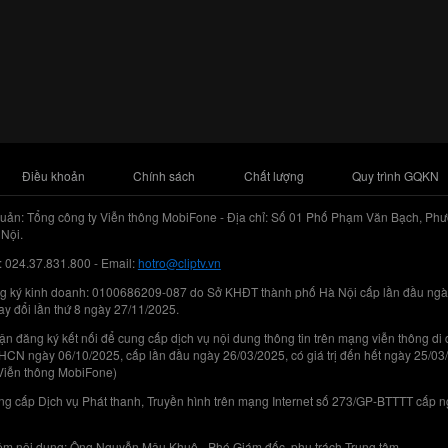
Điều khoản
Chính sách
Chất lượng
Quy trình GQKN
uản: Tổng công ty Viễn thông MobiFone - Địa chỉ: Số 01 Phố Phạm Văn Bạch, Phư
Nội.
: 024.37.831.800 - Email:
hotro@cliptv.vn
g ký kinh doanh: 0100686209-087 do Sở KHĐT thành phố Hà Nội cấp lần đầu ngà
ay đổi lần thứ 8 ngày 27/11/2025.
n đăng ký kết nối để cung cấp dịch vụ nội dung thông tin trên mạng viễn thông di
N ngày 06/10/2025, cấp lần đầu ngày 26/03/2025, có giá trị đến hết ngày 25/03
Viễn thông MobiFone)
g cấp Dịch vụ Phát thanh, Truyền hình trên mạng Internet số 273/GP-BTTTT cấp 
iệm nội dung: Ông Nguyễn Mậu Khuê - Phó Giám đốc, phụ trách Trung tâm