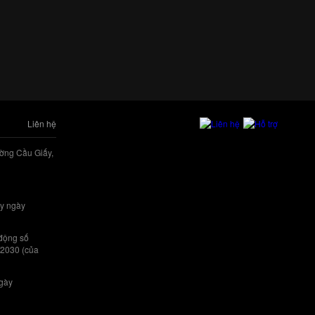
Liên hệ
ờng Cầu Giấy,
y ngày
 động số
/2030 (của
ngày