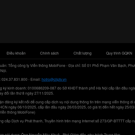
Điều khoản
Chính sách
Chất lượng
Quy trình GQKN
uản: Tổng công ty Viễn thông MobiFone - Địa chỉ: Số 01 Phố Phạm Văn Bạch, Phư
Nội.
: 024.37.831.800 - Email:
hotro@cliptv.vn
g ký kinh doanh: 0100686209-087 do Sở KHĐT thành phố Hà Nội cấp lần đầu ngà
ay đổi lần thứ 8 ngày 27/11/2025.
n đăng ký kết nối để cung cấp dịch vụ nội dung thông tin trên mạng viễn thông di
N ngày 06/10/2025, cấp lần đầu ngày 26/03/2025, có giá trị đến hết ngày 25/03
Viễn thông MobiFone)
g cấp Dịch vụ Phát thanh, Truyền hình trên mạng Internet số 273/GP-BTTTT cấp 
iệm nội dung: Ông Nguyễn Mậu Khuê - Phó Giám đốc, phụ trách Trung tâm