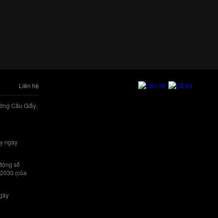
Liên hệ
ờng Cầu Giấy,
y ngày
 động số
/2030 (của
ngày