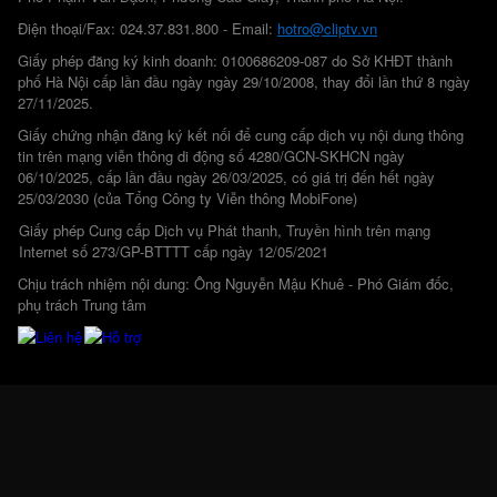
Điện thoại/Fax: 024.37.831.800 - Email:
hotro@cliptv.vn
Giấy phép đăng ký kinh doanh: 0100686209-087 do Sở KHĐT thành
phố Hà Nội cấp lần đầu ngày ngày 29/10/2008, thay đổi lần thứ 8 ngày
27/11/2025.
Giấy chứng nhận đăng ký kết nối để cung cấp dịch vụ nội dung thông
tin trên mạng viễn thông di động số 4280/GCN-SKHCN ngày
06/10/2025, cấp lần đầu ngày 26/03/2025, có giá trị đến hết ngày
25/03/2030 (của Tổng Công ty Viễn thông MobiFone)
Giấy phép Cung cấp Dịch vụ Phát thanh, Truyền hình trên mạng
Internet số 273/GP-BTTTT cấp ngày 12/05/2021
Chịu trách nhiệm nội dung: Ông Nguyễn Mậu Khuê - Phó Giám đốc,
phụ trách Trung tâm