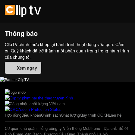
Thông báo
ClipTV chính thức khép lại hành trình hoạt động vừa qua. Cảm
ơn Quý khách đã trở thành một phần quan trọng trong hành trình
của chúng tôi.
Xem ngay
Hợp đồng
Điều khoản
Chính sách
Chất lượng
Quy trình GQKN
Liên hệ
Cơ quan chủ quản: Tổng công ty Viễn thông MobiFone - Địa chỉ: Số 01
Phố Phạm Văn Bạch, Phường Cầu Giấy, Thành phố Hà Nội.