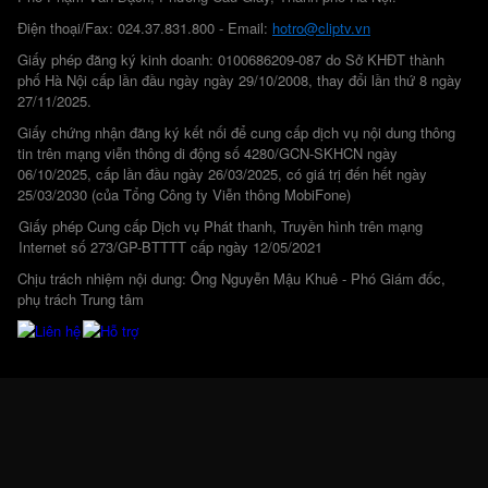
Điện thoại/Fax: 024.37.831.800 - Email:
hotro@cliptv.vn
Giấy phép đăng ký kinh doanh: 0100686209-087 do Sở KHĐT thành
phố Hà Nội cấp lần đầu ngày ngày 29/10/2008, thay đổi lần thứ 8 ngày
27/11/2025.
Giấy chứng nhận đăng ký kết nối để cung cấp dịch vụ nội dung thông
tin trên mạng viễn thông di động số 4280/GCN-SKHCN ngày
06/10/2025, cấp lần đầu ngày 26/03/2025, có giá trị đến hết ngày
25/03/2030 (của Tổng Công ty Viễn thông MobiFone)
Giấy phép Cung cấp Dịch vụ Phát thanh, Truyền hình trên mạng
Internet số 273/GP-BTTTT cấp ngày 12/05/2021
Chịu trách nhiệm nội dung: Ông Nguyễn Mậu Khuê - Phó Giám đốc,
phụ trách Trung tâm