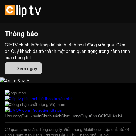
Thông báo
ClipTV chính thức khép lại hành trình hoạt động vừa qua. Cảm
ơn Quý khách đã trở thành một phần quan trọng trong hành trình
của chúng tôi.
Xem ngay
Hợp đồng
Điều khoản
Chính sách
Chất lượng
Quy trình GQKN
Liên hệ
Cơ quan chủ quản: Tổng công ty Viễn thông MobiFone - Địa chỉ: Số 01
Phố Phạm Văn Bạch, Phường Cầu Giấy, Thành phố Hà Nội.