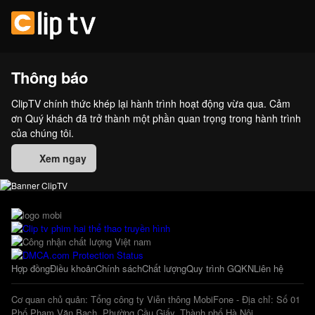
Thông báo
ClipTV chính thức khép lại hành trình hoạt động vừa qua. Cảm
ơn Quý khách đã trở thành một phần quan trọng trong hành trình
của chúng tôi.
Xem ngay
Hợp đồng
Điều khoản
Chính sách
Chất lượng
Quy trình GQKN
Liên hệ
Cơ quan chủ quản: Tổng công ty Viễn thông MobiFone - Địa chỉ: Số 01
Phố Phạm Văn Bạch, Phường Cầu Giấy, Thành phố Hà Nội.