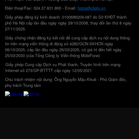
Điện thoại/Fax: 024.37.831.800 - Email:
hotro@cliptv.vn
Giấy phép đăng ký kinh doanh: 0100686209-087 do Sở KHĐT thành
phố Hà Nội cấp lần đầu ngày ngày 29/10/2008, thay đổi lần thứ 8 ngày
27/11/2025.
Giấy chứng nhận đăng ký kết nối để cung cấp dịch vụ nội dung thông
tin trên mạng viễn thông di động số 4280/GCN-SKHCN ngày
06/10/2025, cấp lần đầu ngày 26/03/2025, có giá trị đến hết ngày
25/03/2030 (của Tổng Công ty Viễn thông MobiFone)
Giấy phép Cung cấp Dịch vụ Phát thanh, Truyền hình trên mạng
Internet số 273/GP-BTTTT cấp ngày 12/05/2021
Chịu trách nhiệm nội dung: Ông Nguyễn Mậu Khuê - Phó Giám đốc,
phụ trách Trung tâm