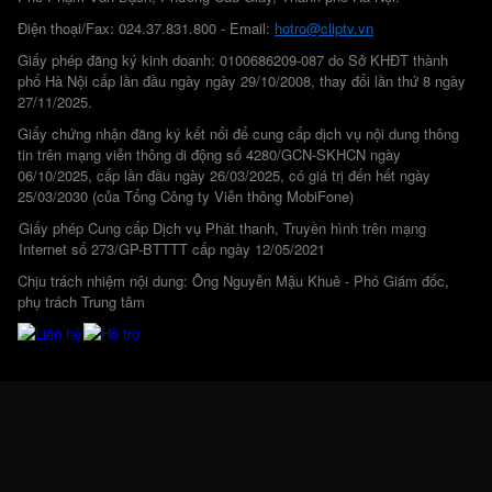
Điện thoại/Fax: 024.37.831.800 - Email:
hotro@cliptv.vn
Giấy phép đăng ký kinh doanh: 0100686209-087 do Sở KHĐT thành
phố Hà Nội cấp lần đầu ngày ngày 29/10/2008, thay đổi lần thứ 8 ngày
27/11/2025.
Giấy chứng nhận đăng ký kết nối để cung cấp dịch vụ nội dung thông
tin trên mạng viễn thông di động số 4280/GCN-SKHCN ngày
06/10/2025, cấp lần đầu ngày 26/03/2025, có giá trị đến hết ngày
25/03/2030 (của Tổng Công ty Viễn thông MobiFone)
Giấy phép Cung cấp Dịch vụ Phát thanh, Truyền hình trên mạng
Internet số 273/GP-BTTTT cấp ngày 12/05/2021
Chịu trách nhiệm nội dung: Ông Nguyễn Mậu Khuê - Phó Giám đốc,
phụ trách Trung tâm