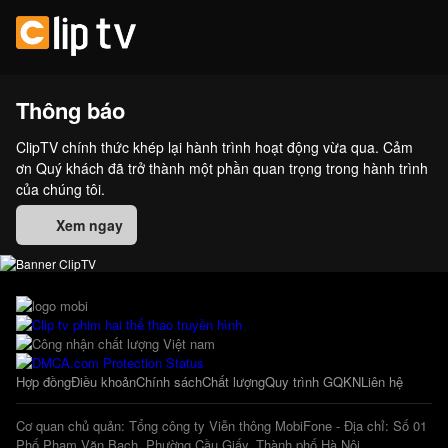
Thông báo
ClipTV chính thức khép lại hành trình hoạt động vừa qua. Cảm
ơn Quý khách đã trở thành một phần quan trọng trong hành trình
của chúng tôi.
Xem ngay
Hợp đồng
Điều khoản
Chính sách
Chất lượng
Quy trình GQKN
Liên hệ
Cơ quan chủ quản: Tổng công ty Viễn thông MobiFone - Địa chỉ: Số 01
Phố Phạm Văn Bạch, Phường Cầu Giấy, Thành phố Hà Nội.