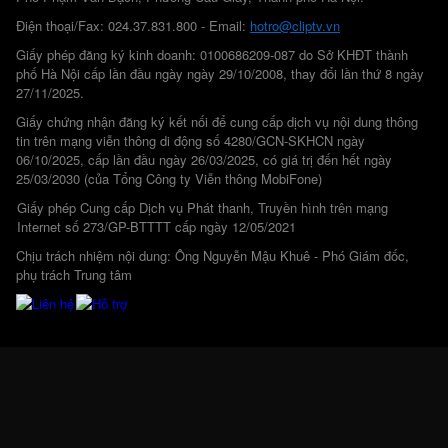
Điện thoại/Fax: 024.37.831.800 - Email:
hotro@cliptv.vn
Giấy phép đăng ký kinh doanh: 0100686209-087 do Sở KHĐT thành
phố Hà Nội cấp lần đầu ngày ngày 29/10/2008, thay đổi lần thứ 8 ngày
27/11/2025.
Giấy chứng nhận đăng ký kết nối để cung cấp dịch vụ nội dung thông
tin trên mạng viễn thông di động số 4280/GCN-SKHCN ngày
06/10/2025, cấp lần đầu ngày 26/03/2025, có giá trị đến hết ngày
25/03/2030 (của Tổng Công ty Viễn thông MobiFone)
Giấy phép Cung cấp Dịch vụ Phát thanh, Truyền hình trên mạng
Internet số 273/GP-BTTTT cấp ngày 12/05/2021
Chịu trách nhiệm nội dung: Ông Nguyễn Mậu Khuê - Phó Giám đốc,
phụ trách Trung tâm