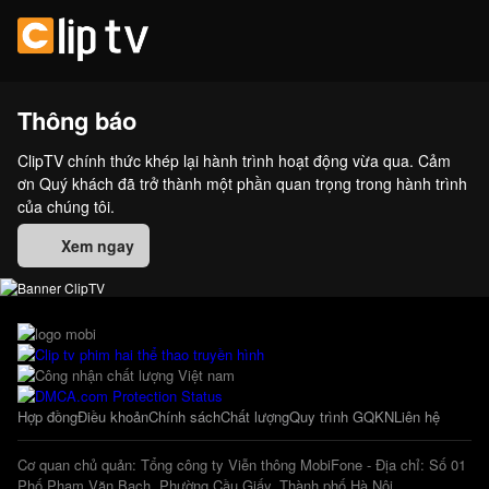
Thông báo
ClipTV chính thức khép lại hành trình hoạt động vừa qua. Cảm
ơn Quý khách đã trở thành một phần quan trọng trong hành trình
của chúng tôi.
Xem ngay
Hợp đồng
Điều khoản
Chính sách
Chất lượng
Quy trình GQKN
Liên hệ
Cơ quan chủ quản: Tổng công ty Viễn thông MobiFone - Địa chỉ: Số 01
Phố Phạm Văn Bạch, Phường Cầu Giấy, Thành phố Hà Nội.