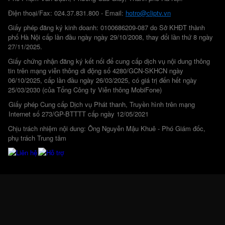
Điện thoại/Fax: 024.37.831.800 - Email:
hotro@cliptv.vn
Giấy phép đăng ký kinh doanh: 0100686209-087 do Sở KHĐT thành
phố Hà Nội cấp lần đầu ngày ngày 29/10/2008, thay đổi lần thứ 8 ngày
27/11/2025.
Giấy chứng nhận đăng ký kết nối để cung cấp dịch vụ nội dung thông
tin trên mạng viễn thông di động số 4280/GCN-SKHCN ngày
06/10/2025, cấp lần đầu ngày 26/03/2025, có giá trị đến hết ngày
25/03/2030 (của Tổng Công ty Viễn thông MobiFone)
Giấy phép Cung cấp Dịch vụ Phát thanh, Truyền hình trên mạng
Internet số 273/GP-BTTTT cấp ngày 12/05/2021
Chịu trách nhiệm nội dung: Ông Nguyễn Mậu Khuê - Phó Giám đốc,
phụ trách Trung tâm