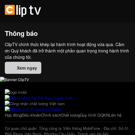
Thông báo
ClipTV chính thức khép lại hành trình hoạt động vừa qua. Cảm
ơn Quý khách đã trở thành một phần quan trọng trong hành trình
của chúng tôi.
Xem ngay
Hợp đồng
Điều khoản
Chính sách
Chất lượng
Quy trình GQKN
Liên hệ
Cơ quan chủ quản: Tổng công ty Viễn thông MobiFone - Địa chỉ: Số 01
Phố Phạm Văn Bạch, Phường Cầu Giấy, Thành phố Hà Nội.