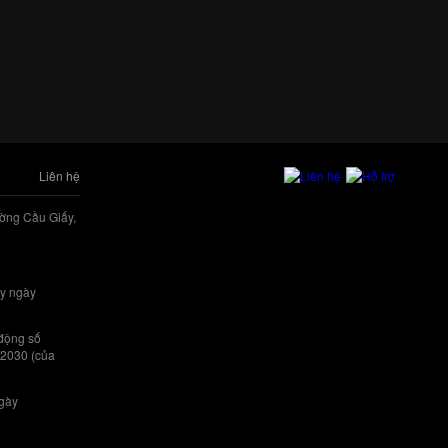
Liên hệ
ờng Cầu Giấy,
y ngày
 động số
/2030 (của
ngày