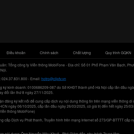
Điều khoản
Chính sách
Chất lượng
Quy trình GQKN
uản: Tổng công ty Viễn thông MobiFone - Địa chỉ: Số 01 Phố Phạm Văn Bạch, Phư
Nội.
: 024.37.831.800 - Email:
hotro@cliptv.vn
g ký kinh doanh: 0100686209-087 do Sở KHĐT thành phố Hà Nội cấp lần đầu ngà
ay đổi lần thứ 8 ngày 27/11/2025.
n đăng ký kết nối để cung cấp dịch vụ nội dung thông tin trên mạng viễn thông di
N ngày 06/10/2025, cấp lần đầu ngày 26/03/2025, có giá trị đến hết ngày 25/03
Viễn thông MobiFone)
g cấp Dịch vụ Phát thanh, Truyền hình trên mạng Internet số 273/GP-BTTTT cấp 
iệm nội dung: Ông Nguyễn Mậu Khuê - Phó Giám đốc, phụ trách Trung tâm