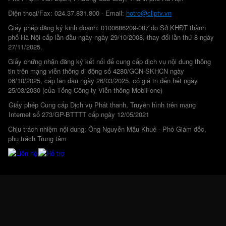
Điện thoại/Fax: 024.37.831.800 - Email:
hotro@cliptv.vn
Giấy phép đăng ký kinh doanh: 0100686209-087 do Sở KHĐT thành
phố Hà Nội cấp lần đầu ngày ngày 29/10/2008, thay đổi lần thứ 8 ngày
27/11/2025.
Giấy chứng nhận đăng ký kết nối để cung cấp dịch vụ nội dung thông
tin trên mạng viễn thông di động số 4280/GCN-SKHCN ngày
06/10/2025, cấp lần đầu ngày 26/03/2025, có giá trị đến hết ngày
25/03/2030 (của Tổng Công ty Viễn thông MobiFone)
Giấy phép Cung cấp Dịch vụ Phát thanh, Truyền hình trên mạng
Internet số 273/GP-BTTTT cấp ngày 12/05/2021
Chịu trách nhiệm nội dung: Ông Nguyễn Mậu Khuê - Phó Giám đốc,
phụ trách Trung tâm