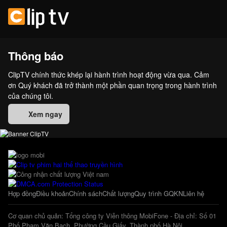
Thông báo
ClipTV chính thức khép lại hành trình hoạt động vừa qua. Cảm
ơn Quý khách đã trở thành một phần quan trọng trong hành trình
của chúng tôi.
Xem ngay
Hợp đồng
Điều khoản
Chính sách
Chất lượng
Quy trình GQKN
Liên hệ
Cơ quan chủ quản: Tổng công ty Viễn thông MobiFone - Địa chỉ: Số 01
Phố Phạm Văn Bạch, Phường Cầu Giấy, Thành phố Hà Nội.