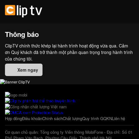
Thông báo
ClipTV chính thức khép lại hành trình hoạt động vừa qua. Cảm
ơn Quý khách đã trở thành một phần quan trọng trong hành trình
của chúng tôi.
Xem ngay
Hợp đồng
Điều khoản
Chính sách
Chất lượng
Quy trình GQKN
Liên hệ
Cơ quan chủ quản: Tổng công ty Viễn thông MobiFone - Địa chỉ: Số 01
Phố Phạm Văn Bạch, Phường Cầu Giấy, Thành phố Hà Nội.