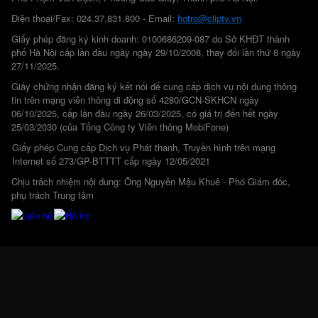
Điện thoại/Fax: 024.37.831.800 - Email:
hotro@cliptv.vn
Giấy phép đăng ký kinh doanh: 0100686209-087 do Sở KHĐT thành
phố Hà Nội cấp lần đầu ngày ngày 29/10/2008, thay đổi lần thứ 8 ngày
27/11/2025.
Giấy chứng nhận đăng ký kết nối để cung cấp dịch vụ nội dung thông
tin trên mạng viễn thông di động số 4280/GCN-SKHCN ngày
06/10/2025, cấp lần đầu ngày 26/03/2025, có giá trị đến hết ngày
25/03/2030 (của Tổng Công ty Viễn thông MobiFone)
Giấy phép Cung cấp Dịch vụ Phát thanh, Truyền hình trên mạng
Internet số 273/GP-BTTTT cấp ngày 12/05/2021
Chịu trách nhiệm nội dung: Ông Nguyễn Mậu Khuê - Phó Giám đốc,
phụ trách Trung tâm