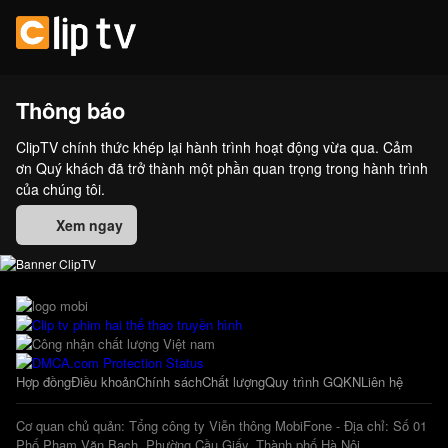
Thông báo
ClipTV chính thức khép lại hành trình hoạt động vừa qua. Cảm
ơn Quý khách đã trở thành một phần quan trọng trong hành trình
của chúng tôi.
Xem ngay
Hợp đồng
Điều khoản
Chính sách
Chất lượng
Quy trình GQKN
Liên hệ
Cơ quan chủ quản: Tổng công ty Viễn thông MobiFone - Địa chỉ: Số 01
Phố Phạm Văn Bạch, Phường Cầu Giấy, Thành phố Hà Nội.