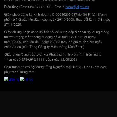
Điện thoại/Fax: 024.37.831.800 - Email:
hotro@cliptv.vn
Giấy phép đăng ký kinh doanh: 0100686209-087 do Sở KHĐT thành
phố Hà Nội cấp lần đầu ngày ngày 29/10/2008, thay đổi lần thứ 8 ngày
27/11/2025.
Giấy chứng nhận đăng ký kết nối để cung cấp dịch vụ nội dung thông
tin trên mạng viễn thông di động số 4280/GCN-SKHCN ngày
06/10/2025, cấp lần đầu ngày 26/03/2025, có giá trị đến hết ngày
25/03/2030 (của Tổng Công ty Viễn thông MobiFone)
Giấy phép Cung cấp Dịch vụ Phát thanh, Truyền hình trên mạng
Internet số 273/GP-BTTTT cấp ngày 12/05/2021
Chịu trách nhiệm nội dung: Ông Nguyễn Mậu Khuê - Phó Giám đốc,
phụ trách Trung tâm