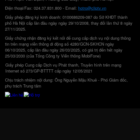
Điện thoại/Fax: 024.37.831.800 - Email:
hotro@cliptv.vn
Giấy phép đăng ký kinh doanh: 0100686209-087 do Sở KHĐT thành
phố Hà Nội cấp lần đầu ngày ngày 29/10/2008, thay đổi lần thứ 8 ngày
27/11/2025.
Giấy chứng nhận đăng ký kết nối để cung cấp dịch vụ nội dung thông
tin trên mạng viễn thông di động số 4280/GCN-SKHCN ngày
06/10/2025, cấp lần đầu ngày 26/03/2025, có giá trị đến hết ngày
25/03/2030 (của Tổng Công ty Viễn thông MobiFone)
Giấy phép Cung cấp Dịch vụ Phát thanh, Truyền hình trên mạng
Internet số 273/GP-BTTTT cấp ngày 12/05/2021
Chịu trách nhiệm nội dung: Ông Nguyễn Mậu Khuê - Phó Giám đốc,
phụ trách Trung tâm