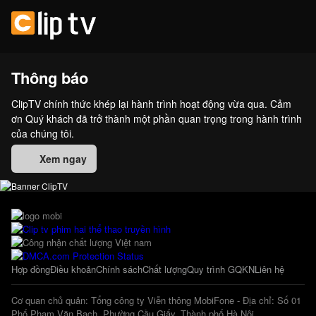
Thông báo
ClipTV chính thức khép lại hành trình hoạt động vừa qua. Cảm
ơn Quý khách đã trở thành một phần quan trọng trong hành trình
của chúng tôi.
Xem ngay
Hợp đồng
Điều khoản
Chính sách
Chất lượng
Quy trình GQKN
Liên hệ
Cơ quan chủ quản: Tổng công ty Viễn thông MobiFone - Địa chỉ: Số 01
Phố Phạm Văn Bạch, Phường Cầu Giấy, Thành phố Hà Nội.