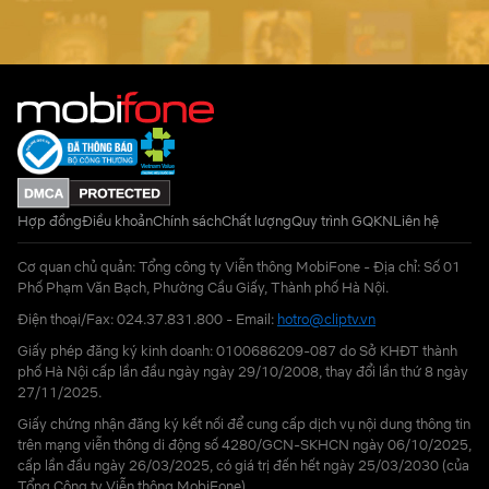
Hợp đồng
Điều khoản
Chính sách
Chất lượng
Quy trình GQKN
Liên hệ
Cơ quan chủ quản: Tổng công ty Viễn thông MobiFone - Địa chỉ: Số 01
Phố Phạm Văn Bạch, Phường Cầu Giấy, Thành phố Hà Nội.
Điện thoại/Fax: 024.37.831.800 - Email:
hotro@cliptv.vn
Giấy phép đăng ký kinh doanh: 0100686209-087 do Sở KHĐT thành
phố Hà Nội cấp lần đầu ngày ngày 29/10/2008, thay đổi lần thứ 8 ngày
27/11/2025.
Giấy chứng nhận đăng ký kết nối để cung cấp dịch vụ nội dung thông tin
trên mạng viễn thông di động số 4280/GCN-SKHCN ngày 06/10/2025,
cấp lần đầu ngày 26/03/2025, có giá trị đến hết ngày 25/03/2030 (của
Tổng Công ty Viễn thông MobiFone)