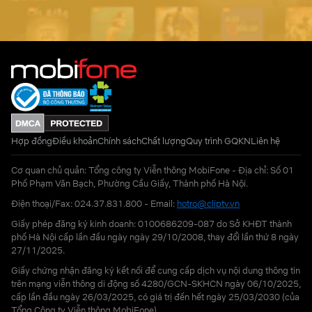
Hợp đồng
Điều khoản
Chính sách
Chất lượng
Quy trình GQKN
Liên hệ
Cơ quan chủ quản: Tổng công ty Viễn thông MobiFone - Địa chỉ: Số 01
Phố Phạm Văn Bạch, Phường Cầu Giấy, Thành phố Hà Nội.
Điện thoại/Fax: 024.37.831.800 - Email:
hotro@cliptv.vn
Giấy phép đăng ký kinh doanh: 0100686209-087 do Sở KHĐT thành
phố Hà Nội cấp lần đầu ngày ngày 29/10/2008, thay đổi lần thứ 8 ngày
27/11/2025.
Giấy chứng nhận đăng ký kết nối để cung cấp dịch vụ nội dung thông tin
trên mạng viễn thông di động số 4280/GCN-SKHCN ngày 06/10/2025,
cấp lần đầu ngày 26/03/2025, có giá trị đến hết ngày 25/03/2030 (của
Tổng Công ty Viễn thông MobiFone)