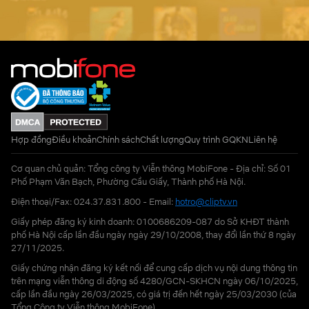
Hợp đồng
Điều khoản
Chính sách
Chất lượng
Quy trình GQKN
Liên hệ
Cơ quan chủ quản: Tổng công ty Viễn thông MobiFone - Địa chỉ: Số 01
Phố Phạm Văn Bạch, Phường Cầu Giấy, Thành phố Hà Nội.
Điện thoại/Fax: 024.37.831.800 - Email:
hotro@cliptv.vn
Giấy phép đăng ký kinh doanh: 0100686209-087 do Sở KHĐT thành
phố Hà Nội cấp lần đầu ngày ngày 29/10/2008, thay đổi lần thứ 8 ngày
27/11/2025.
Giấy chứng nhận đăng ký kết nối để cung cấp dịch vụ nội dung thông tin
trên mạng viễn thông di động số 4280/GCN-SKHCN ngày 06/10/2025,
cấp lần đầu ngày 26/03/2025, có giá trị đến hết ngày 25/03/2030 (của
Tổng Công ty Viễn thông MobiFone)