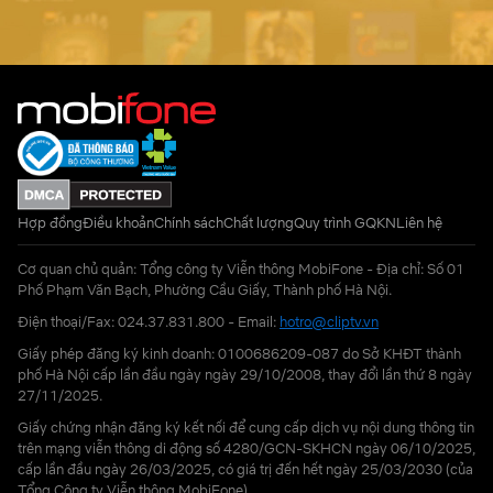
Hợp đồng
Điều khoản
Chính sách
Chất lượng
Quy trình GQKN
Liên hệ
Cơ quan chủ quản: Tổng công ty Viễn thông MobiFone - Địa chỉ: Số 01
Phố Phạm Văn Bạch, Phường Cầu Giấy, Thành phố Hà Nội.
Điện thoại/Fax: 024.37.831.800 - Email:
hotro@cliptv.vn
Giấy phép đăng ký kinh doanh: 0100686209-087 do Sở KHĐT thành
phố Hà Nội cấp lần đầu ngày ngày 29/10/2008, thay đổi lần thứ 8 ngày
27/11/2025.
Giấy chứng nhận đăng ký kết nối để cung cấp dịch vụ nội dung thông tin
trên mạng viễn thông di động số 4280/GCN-SKHCN ngày 06/10/2025,
cấp lần đầu ngày 26/03/2025, có giá trị đến hết ngày 25/03/2030 (của
Tổng Công ty Viễn thông MobiFone)