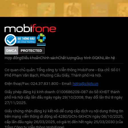
Hợp đồng
Điều khoản
Chính sách
Chất lượng
Quy trình GQKN
Liên hệ
Cơ quan chủ quản: Tổng công ty Viễn thông MobiFone - Địa chỉ: Số 01
Phố Phạm Văn Bạch, Phường Cầu Giấy, Thành phố Hà Nội.
Điện thoại/Fax: 024.37.831.800 - Email:
hotro@cliptv.vn
Giấy phép đăng ký kinh doanh: 0100686209-087 do Sở KHĐT thành
phố Hà Nội cấp lần đầu ngày ngày 29/10/2008, thay đổi lần thứ 8 ngày
27/11/2025.
Giấy chứng nhận đăng ký kết nối để cung cấp dịch vụ nội dung thông tin
trên mạng viễn thông di động số 4280/GCN-SKHCN ngày 06/10/2025,
cấp lần đầu ngày 26/03/2025, có giá trị đến hết ngày 25/03/2030 (của
Tổng Công ty Viễn thông MobiFone)