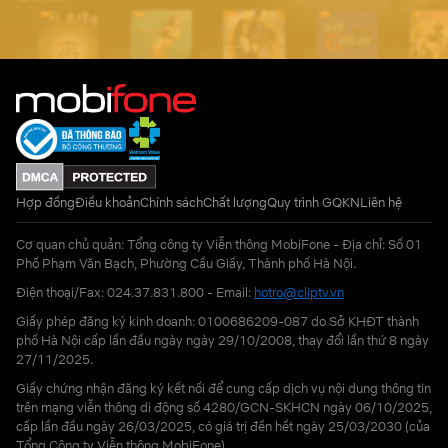
Hợp đồng
Điều khoản
Chính sách
Chất lượng
Quy trình GQKN
Liên hệ
Cơ quan chủ quản: Tổng công ty Viễn thông MobiFone - Địa chỉ: Số 01
Phố Phạm Văn Bạch, Phường Cầu Giấy, Thành phố Hà Nội.
Điện thoại/Fax: 024.37.831.800 - Email:
hotro@cliptv.vn
Giấy phép đăng ký kinh doanh: 0100686209-087 do Sở KHĐT thành
phố Hà Nội cấp lần đầu ngày ngày 29/10/2008, thay đổi lần thứ 8 ngày
27/11/2025.
Giấy chứng nhận đăng ký kết nối để cung cấp dịch vụ nội dung thông tin
trên mạng viễn thông di động số 4280/GCN-SKHCN ngày 06/10/2025,
cấp lần đầu ngày 26/03/2025, có giá trị đến hết ngày 25/03/2030 (của
Tổng Công ty Viễn thông MobiFone)