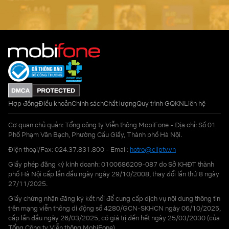
Hợp đồng
Điều khoản
Chính sách
Chất lượng
Quy trình GQKN
Liên hệ
Cơ quan chủ quản: Tổng công ty Viễn thông MobiFone - Địa chỉ: Số 01
Phố Phạm Văn Bạch, Phường Cầu Giấy, Thành phố Hà Nội.
Điện thoại/Fax: 024.37.831.800 - Email:
hotro@cliptv.vn
Giấy phép đăng ký kinh doanh: 0100686209-087 do Sở KHĐT thành
phố Hà Nội cấp lần đầu ngày ngày 29/10/2008, thay đổi lần thứ 8 ngày
27/11/2025.
Giấy chứng nhận đăng ký kết nối để cung cấp dịch vụ nội dung thông tin
trên mạng viễn thông di động số 4280/GCN-SKHCN ngày 06/10/2025,
cấp lần đầu ngày 26/03/2025, có giá trị đến hết ngày 25/03/2030 (của
Tổng Công ty Viễn thông MobiFone)