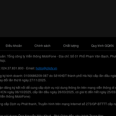
Điều khoản
Chính sách
Chất lượng
Quy trình GQKN
uản: Tổng công ty Viễn thông MobiFone - Địa chỉ: Số 01 Phố Phạm Văn Bạch, Phư
Nội.
: 024.37.831.800 - Email:
hotro@cliptv.vn
g ký kinh doanh: 0100686209-087 do Sở KHĐT thành phố Hà Nội cấp lần đầu ngà
ay đổi lần thứ 8 ngày 27/11/2025.
n đăng ký kết nối để cung cấp dịch vụ nội dung thông tin trên mạng viễn thông di
N ngày 06/10/2025, cấp lần đầu ngày 26/03/2025, có giá trị đến hết ngày 25/03
Viễn thông MobiFone)
g cấp Dịch vụ Phát thanh, Truyền hình trên mạng Internet số 273/GP-BTTTT cấp 
iệm nội dung: Ông Nguyễn Mậu Khuê - Phó Giám đốc, phụ trách Trung tâm