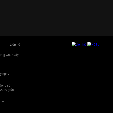
Liên hệ
ờng Cầu Giấy,
y ngày
 động số
/2030 (của
ngày