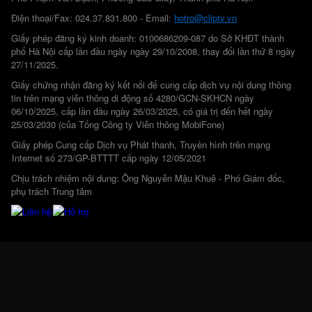
Điện thoại/Fax: 024.37.831.800 - Email:
hotro@cliptv.vn
Giấy phép đăng ký kinh doanh: 0100686209-087 do Sở KHĐT thành
phố Hà Nội cấp lần đầu ngày ngày 29/10/2008, thay đổi lần thứ 8 ngày
27/11/2025.
Giấy chứng nhận đăng ký kết nối để cung cấp dịch vụ nội dung thông
tin trên mạng viễn thông di động số 4280/GCN-SKHCN ngày
06/10/2025, cấp lần đầu ngày 26/03/2025, có giá trị đến hết ngày
25/03/2030 (của Tổng Công ty Viễn thông MobiFone)
Giấy phép Cung cấp Dịch vụ Phát thanh, Truyền hình trên mạng
Internet số 273/GP-BTTTT cấp ngày 12/05/2021
Chịu trách nhiệm nội dung: Ông Nguyễn Mậu Khuê - Phó Giám đốc,
phụ trách Trung tâm