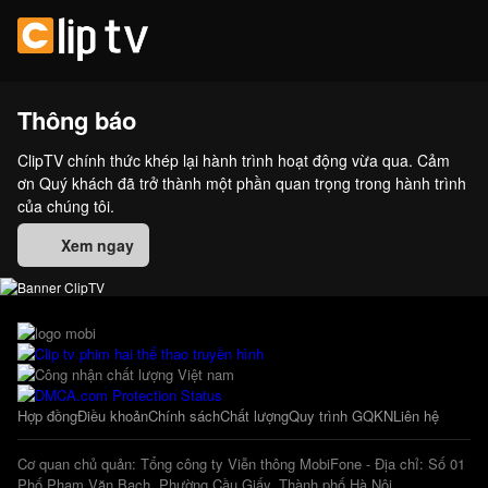
Thông báo
ClipTV chính thức khép lại hành trình hoạt động vừa qua. Cảm
ơn Quý khách đã trở thành một phần quan trọng trong hành trình
của chúng tôi.
Xem ngay
Hợp đồng
Điều khoản
Chính sách
Chất lượng
Quy trình GQKN
Liên hệ
Cơ quan chủ quản: Tổng công ty Viễn thông MobiFone - Địa chỉ: Số 01
Phố Phạm Văn Bạch, Phường Cầu Giấy, Thành phố Hà Nội.