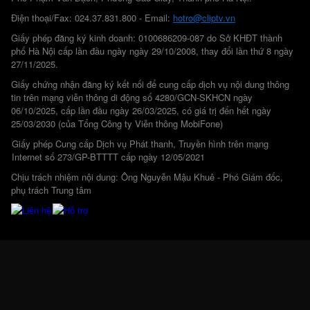
Điện thoại/Fax: 024.37.831.800 - Email:
hotro@cliptv.vn
Giấy phép đăng ký kinh doanh: 0100686209-087 do Sở KHĐT thành
phố Hà Nội cấp lần đầu ngày ngày 29/10/2008, thay đổi lần thứ 8 ngày
27/11/2025.
Giấy chứng nhận đăng ký kết nối để cung cấp dịch vụ nội dung thông
tin trên mạng viễn thông di động số 4280/GCN-SKHCN ngày
06/10/2025, cấp lần đầu ngày 26/03/2025, có giá trị đến hết ngày
25/03/2030 (của Tổng Công ty Viễn thông MobiFone)
Giấy phép Cung cấp Dịch vụ Phát thanh, Truyền hình trên mạng
Internet số 273/GP-BTTTT cấp ngày 12/05/2021
Chịu trách nhiệm nội dung: Ông Nguyễn Mậu Khuê - Phó Giám đốc,
phụ trách Trung tâm