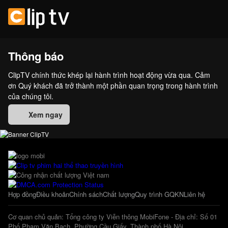
Thông báo
ClipTV chính thức khép lại hành trình hoạt động vừa qua. Cảm
ơn Quý khách đã trở thành một phần quan trọng trong hành trình
của chúng tôi.
Xem ngay
Hợp đồng
Điều khoản
Chính sách
Chất lượng
Quy trình GQKN
Liên hệ
Cơ quan chủ quản: Tổng công ty Viễn thông MobiFone - Địa chỉ: Số 01
Phố Phạm Văn Bạch, Phường Cầu Giấy, Thành phố Hà Nội.