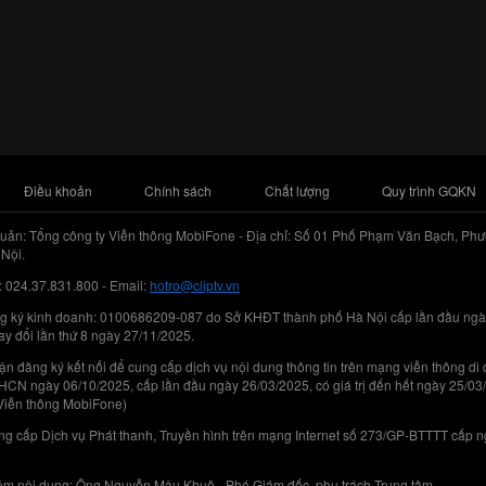
Điều khoản
Chính sách
Chất lượng
Quy trình GQKN
uản: Tổng công ty Viễn thông MobiFone - Địa chỉ: Số 01 Phố Phạm Văn Bạch, Phư
Nội.
: 024.37.831.800 - Email:
hotro@cliptv.vn
g ký kinh doanh: 0100686209-087 do Sở KHĐT thành phố Hà Nội cấp lần đầu ngà
ay đổi lần thứ 8 ngày 27/11/2025.
n đăng ký kết nối để cung cấp dịch vụ nội dung thông tin trên mạng viễn thông di
N ngày 06/10/2025, cấp lần đầu ngày 26/03/2025, có giá trị đến hết ngày 25/03
Viễn thông MobiFone)
g cấp Dịch vụ Phát thanh, Truyền hình trên mạng Internet số 273/GP-BTTTT cấp 
iệm nội dung: Ông Nguyễn Mậu Khuê - Phó Giám đốc, phụ trách Trung tâm