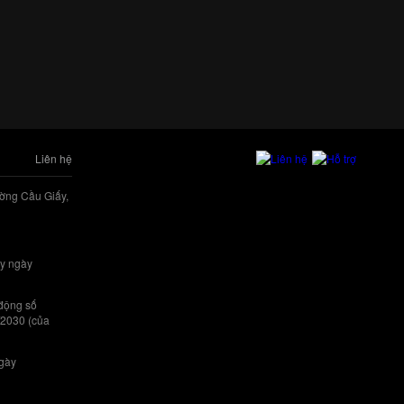
Liên hệ
ờng Cầu Giấy,
y ngày
 động số
/2030 (của
ngày