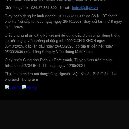
Điện thoại/Fax: 024.37.831.800 - Email:
hotro@cliptv.vn
Giấy phép đăng ký kinh doanh: 0100686209-087 do Sở KHĐT thành
phố Hà Nội cấp lần đầu ngày ngày 29/10/2008, thay đổi lần thứ 8 ngày
27/11/2025.
Giấy chứng nhận đăng ký kết nối để cung cấp dịch vụ nội dung thông
tin trên mạng viễn thông di động số 4280/GCN-SKHCN ngày
06/10/2025, cấp lần đầu ngày 26/03/2025, có giá trị đến hết ngày
25/03/2030 (của Tổng Công ty Viễn thông MobiFone)
Giấy phép Cung cấp Dịch vụ Phát thanh, Truyền hình trên mạng
Internet số 273/GP-BTTTT cấp ngày 12/05/2021
Chịu trách nhiệm nội dung: Ông Nguyễn Mậu Khuê - Phó Giám đốc,
phụ trách Trung tâm