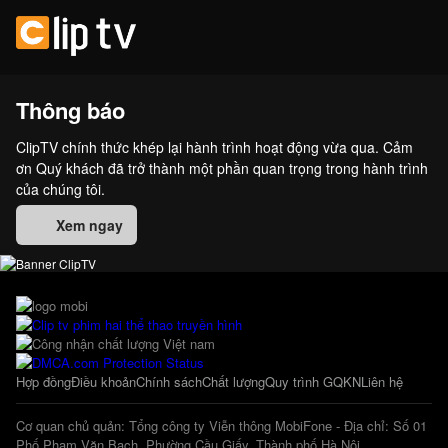
Thông báo
ClipTV chính thức khép lại hành trình hoạt động vừa qua. Cảm
ơn Quý khách đã trở thành một phần quan trọng trong hành trình
của chúng tôi.
Xem ngay
Hợp đồng
Điều khoản
Chính sách
Chất lượng
Quy trình GQKN
Liên hệ
Cơ quan chủ quản: Tổng công ty Viễn thông MobiFone - Địa chỉ: Số 01
Phố Phạm Văn Bạch, Phường Cầu Giấy, Thành phố Hà Nội.