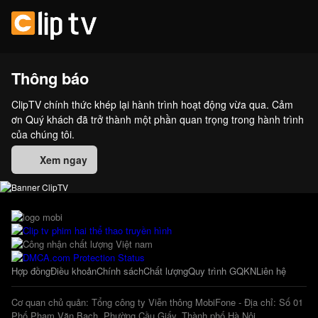
Thông báo
ClipTV chính thức khép lại hành trình hoạt động vừa qua. Cảm
ơn Quý khách đã trở thành một phần quan trọng trong hành trình
của chúng tôi.
Xem ngay
Hợp đồng
Điều khoản
Chính sách
Chất lượng
Quy trình GQKN
Liên hệ
Cơ quan chủ quản: Tổng công ty Viễn thông MobiFone - Địa chỉ: Số 01
Phố Phạm Văn Bạch, Phường Cầu Giấy, Thành phố Hà Nội.