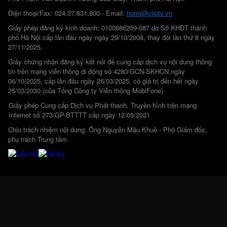
Điện thoại/Fax: 024.37.831.800 - Email:
hotro@cliptv.vn
Giấy phép đăng ký kinh doanh: 0100686209-087 do Sở KHĐT thành
phố Hà Nội cấp lần đầu ngày ngày 29/10/2008, thay đổi lần thứ 8 ngày
27/11/2025.
Giấy chứng nhận đăng ký kết nối để cung cấp dịch vụ nội dung thông
tin trên mạng viễn thông di động số 4280/GCN-SKHCN ngày
06/10/2025, cấp lần đầu ngày 26/03/2025, có giá trị đến hết ngày
25/03/2030 (của Tổng Công ty Viễn thông MobiFone)
Giấy phép Cung cấp Dịch vụ Phát thanh, Truyền hình trên mạng
Internet số 273/GP-BTTTT cấp ngày 12/05/2021
Chịu trách nhiệm nội dung: Ông Nguyễn Mậu Khuê - Phó Giám đốc,
phụ trách Trung tâm