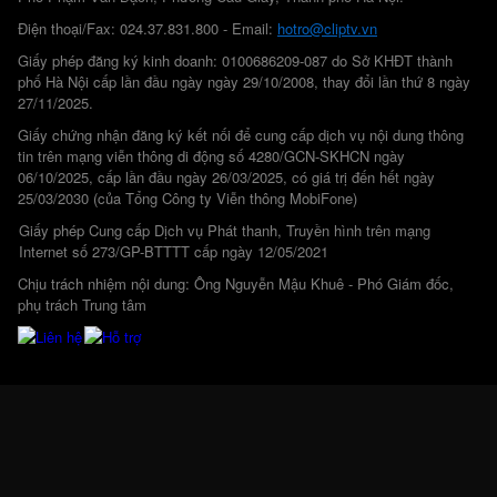
Điện thoại/Fax: 024.37.831.800 - Email:
hotro@cliptv.vn
Giấy phép đăng ký kinh doanh: 0100686209-087 do Sở KHĐT thành
phố Hà Nội cấp lần đầu ngày ngày 29/10/2008, thay đổi lần thứ 8 ngày
27/11/2025.
Giấy chứng nhận đăng ký kết nối để cung cấp dịch vụ nội dung thông
tin trên mạng viễn thông di động số 4280/GCN-SKHCN ngày
06/10/2025, cấp lần đầu ngày 26/03/2025, có giá trị đến hết ngày
25/03/2030 (của Tổng Công ty Viễn thông MobiFone)
Giấy phép Cung cấp Dịch vụ Phát thanh, Truyền hình trên mạng
Internet số 273/GP-BTTTT cấp ngày 12/05/2021
Chịu trách nhiệm nội dung: Ông Nguyễn Mậu Khuê - Phó Giám đốc,
phụ trách Trung tâm