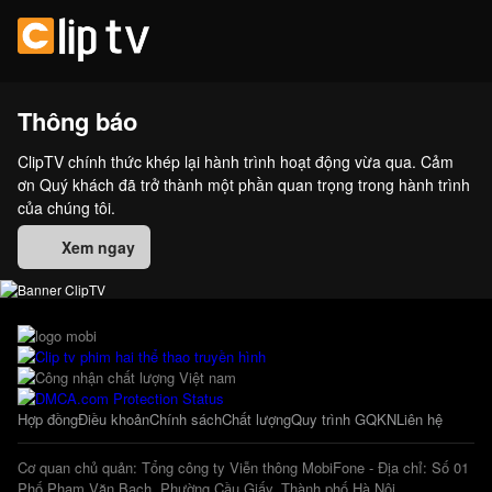
Thông báo
ClipTV chính thức khép lại hành trình hoạt động vừa qua. Cảm
ơn Quý khách đã trở thành một phần quan trọng trong hành trình
của chúng tôi.
Xem ngay
Hợp đồng
Điều khoản
Chính sách
Chất lượng
Quy trình GQKN
Liên hệ
Cơ quan chủ quản: Tổng công ty Viễn thông MobiFone - Địa chỉ: Số 01
Phố Phạm Văn Bạch, Phường Cầu Giấy, Thành phố Hà Nội.