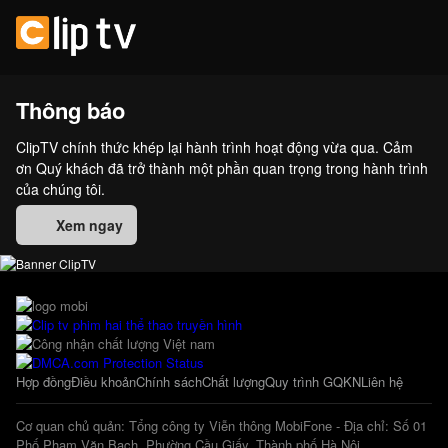
Thông báo
ClipTV chính thức khép lại hành trình hoạt động vừa qua. Cảm
ơn Quý khách đã trở thành một phần quan trọng trong hành trình
của chúng tôi.
Xem ngay
Hợp đồng
Điều khoản
Chính sách
Chất lượng
Quy trình GQKN
Liên hệ
Cơ quan chủ quản: Tổng công ty Viễn thông MobiFone - Địa chỉ: Số 01
Phố Phạm Văn Bạch, Phường Cầu Giấy, Thành phố Hà Nội.