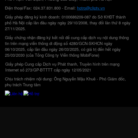
Điện thoại/Fax: 024.37.831.800 - Email:
hotro@cliptv.vn
Giấy phép đăng ký kinh doanh: 0100686209-087 do Sở KHĐT thành
phố Hà Nội cấp lần đầu ngày ngày 29/10/2008, thay đổi lần thứ 8 ngày
27/11/2025.
Giấy chứng nhận đăng ký kết nối để cung cấp dịch vụ nội dung thông
tin trên mạng viễn thông di động số 4280/GCN-SKHCN ngày
06/10/2025, cấp lần đầu ngày 26/03/2025, có giá trị đến hết ngày
25/03/2030 (của Tổng Công ty Viễn thông MobiFone)
Giấy phép Cung cấp Dịch vụ Phát thanh, Truyền hình trên mạng
Internet số 273/GP-BTTTT cấp ngày 12/05/2021
Chịu trách nhiệm nội dung: Ông Nguyễn Mậu Khuê - Phó Giám đốc,
phụ trách Trung tâm