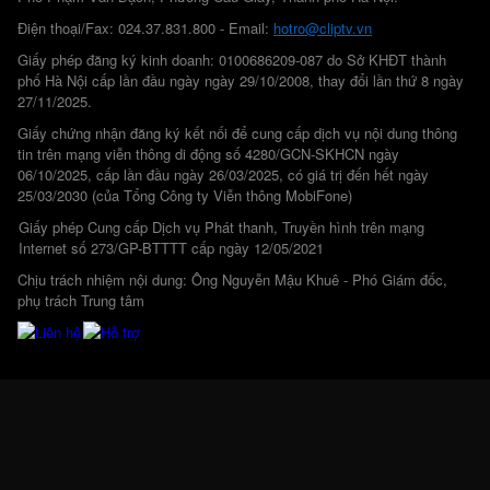
Điện thoại/Fax: 024.37.831.800 - Email:
hotro@cliptv.vn
Giấy phép đăng ký kinh doanh: 0100686209-087 do Sở KHĐT thành
phố Hà Nội cấp lần đầu ngày ngày 29/10/2008, thay đổi lần thứ 8 ngày
27/11/2025.
Giấy chứng nhận đăng ký kết nối để cung cấp dịch vụ nội dung thông
tin trên mạng viễn thông di động số 4280/GCN-SKHCN ngày
06/10/2025, cấp lần đầu ngày 26/03/2025, có giá trị đến hết ngày
25/03/2030 (của Tổng Công ty Viễn thông MobiFone)
Giấy phép Cung cấp Dịch vụ Phát thanh, Truyền hình trên mạng
Internet số 273/GP-BTTTT cấp ngày 12/05/2021
Chịu trách nhiệm nội dung: Ông Nguyễn Mậu Khuê - Phó Giám đốc,
phụ trách Trung tâm