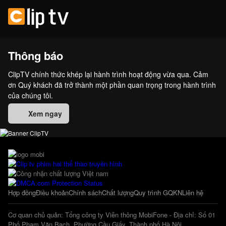
Thông báo
ClipTV chính thức khép lại hành trình hoạt động vừa qua. Cảm
ơn Quý khách đã trở thành một phần quan trọng trong hành trình
của chúng tôi.
Xem ngay
Hợp đồng
Điều khoản
Chính sách
Chất lượng
Quy trình GQKN
Liên hệ
Cơ quan chủ quản: Tổng công ty Viễn thông MobiFone - Địa chỉ: Số 01
Phố Phạm Văn Bạch, Phường Cầu Giấy, Thành phố Hà Nội.