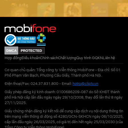
Hợp đồng
Điều khoản
Chính sách
Chất lượng
Quy trình GQKN
Liên hệ
Cơ quan chủ quản: Tổng công ty Viễn thông MobiFone - Địa chỉ: Số 01
Phố Phạm Văn Bạch, Phường Cầu Giấy, Thành phố Hà Nội.
Điện thoại/Fax: 024.37.831.800 - Email:
hotro@cliptv.vn
Giấy phép đăng ký kinh doanh: 0100686209-087 do Sở KHĐT thành
phố Hà Nội cấp lần đầu ngày ngày 29/10/2008, thay đổi lần thứ 8 ngày
27/11/2025.
Giấy chứng nhận đăng ký kết nối để cung cấp dịch vụ nội dung thông tin
trên mạng viễn thông di động số 4280/GCN-SKHCN ngày 06/10/2025,
cấp lần đầu ngày 26/03/2025, có giá trị đến hết ngày 25/03/2030 (của
Tổng Công ty Viễn thông MobiFone)