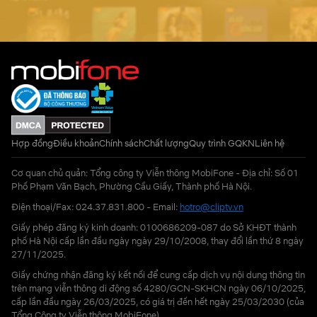
Hợp đồng
Điều khoản
Chính sách
Chất lượng
Quy trình GQKN
Liên hệ
Cơ quan chủ quản: Tổng công ty Viễn thông MobiFone - Địa chỉ: Số 01
Phố Phạm Văn Bạch, Phường Cầu Giấy, Thành phố Hà Nội.
Điện thoại/Fax: 024.37.831.800 - Email:
hotro@cliptv.vn
Giấy phép đăng ký kinh doanh: 0100686209-087 do Sở KHĐT thành
phố Hà Nội cấp lần đầu ngày ngày 29/10/2008, thay đổi lần thứ 8 ngày
27/11/2025.
Giấy chứng nhận đăng ký kết nối để cung cấp dịch vụ nội dung thông tin
trên mạng viễn thông di động số 4280/GCN-SKHCN ngày 06/10/2025,
cấp lần đầu ngày 26/03/2025, có giá trị đến hết ngày 25/03/2030 (của
Tổng Công ty Viễn thông MobiFone)