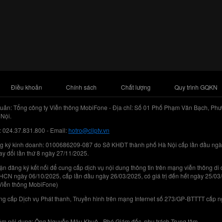
Điều khoản
Chính sách
Chất lượng
Quy trình GQKN
uản: Tổng công ty Viễn thông MobiFone - Địa chỉ: Số 01 Phố Phạm Văn Bạch, Phư
Nội.
: 024.37.831.800 - Email:
hotro@cliptv.vn
g ký kinh doanh: 0100686209-087 do Sở KHĐT thành phố Hà Nội cấp lần đầu ngà
ay đổi lần thứ 8 ngày 27/11/2025.
n đăng ký kết nối để cung cấp dịch vụ nội dung thông tin trên mạng viễn thông di
N ngày 06/10/2025, cấp lần đầu ngày 26/03/2025, có giá trị đến hết ngày 25/03
Viễn thông MobiFone)
g cấp Dịch vụ Phát thanh, Truyền hình trên mạng Internet số 273/GP-BTTTT cấp 
iệm nội dung: Ông Nguyễn Mậu Khuê - Phó Giám đốc, phụ trách Trung tâm