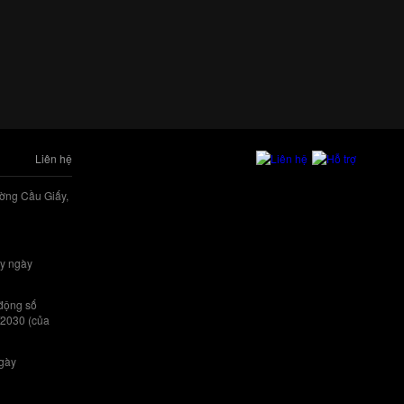
Liên hệ
ờng Cầu Giấy,
y ngày
 động số
/2030 (của
ngày