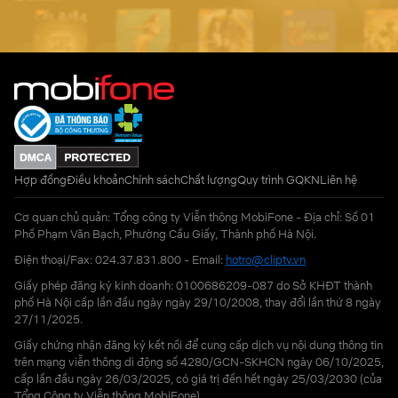
Hợp đồng
Điều khoản
Chính sách
Chất lượng
Quy trình GQKN
Liên hệ
Cơ quan chủ quản: Tổng công ty Viễn thông MobiFone - Địa chỉ: Số 01
Phố Phạm Văn Bạch, Phường Cầu Giấy, Thành phố Hà Nội.
Điện thoại/Fax: 024.37.831.800 - Email:
hotro@cliptv.vn
Giấy phép đăng ký kinh doanh: 0100686209-087 do Sở KHĐT thành
phố Hà Nội cấp lần đầu ngày ngày 29/10/2008, thay đổi lần thứ 8 ngày
27/11/2025.
Giấy chứng nhận đăng ký kết nối để cung cấp dịch vụ nội dung thông tin
trên mạng viễn thông di động số 4280/GCN-SKHCN ngày 06/10/2025,
cấp lần đầu ngày 26/03/2025, có giá trị đến hết ngày 25/03/2030 (của
Tổng Công ty Viễn thông MobiFone)