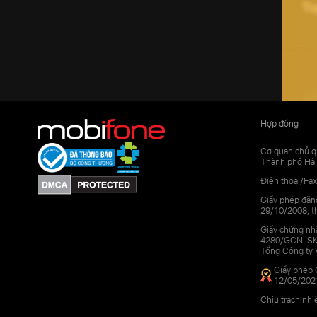
Hợp đồng
Cơ quan chủ q
Thành phố Hà 
Điện thoại/Fax
Giấy phép đăn
29/10/2008, th
Giấy chứng nhậ
4280/GCN-SKHC
Tổng Công ty 
Giấy phép 
12/05/202
Chịu trách nh