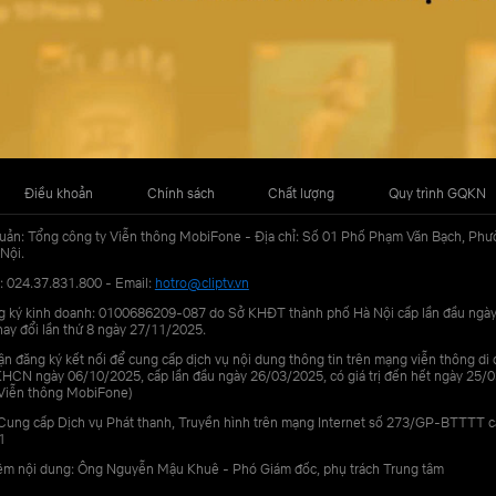
Điều khoản
Chính sách
Chất lượng
Quy trình GQKN
uản: Tổng công ty Viễn thông MobiFone - Địa chỉ: Số 01 Phố Phạm Văn Bạch, Phư
Nội.
: 024.37.831.800 - Email:
hotro@cliptv.vn
g ký kinh doanh: 0100686209-087 do Sở KHĐT thành phố Hà Nội cấp lần đầu ngà
ay đổi lần thứ 8 ngày 27/11/2025.
n đăng ký kết nối để cung cấp dịch vụ nội dung thông tin trên mạng viễn thông di
N ngày 06/10/2025, cấp lần đầu ngày 26/03/2025, có giá trị đến hết ngày 25/0
Viễn thông MobiFone)
Cung cấp Dịch vụ Phát thanh, Truyền hình trên mạng Internet số 273/GP-BTTTT 
1
iệm nội dung: Ông Nguyễn Mậu Khuê - Phó Giám đốc, phụ trách Trung tâm