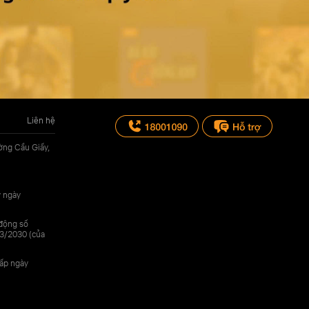
Liên hệ
ờng Cầu Giấy,
y ngày
 động số
3/2030 (của
cấp ngày