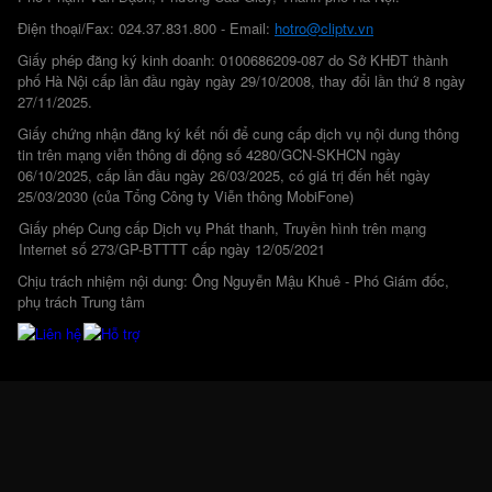
Điện thoại/Fax: 024.37.831.800 - Email:
hotro@cliptv.vn
Giấy phép đăng ký kinh doanh: 0100686209-087 do Sở KHĐT thành
phố Hà Nội cấp lần đầu ngày ngày 29/10/2008, thay đổi lần thứ 8 ngày
27/11/2025.
Giấy chứng nhận đăng ký kết nối để cung cấp dịch vụ nội dung thông
tin trên mạng viễn thông di động số 4280/GCN-SKHCN ngày
06/10/2025, cấp lần đầu ngày 26/03/2025, có giá trị đến hết ngày
25/03/2030 (của Tổng Công ty Viễn thông MobiFone)
Giấy phép Cung cấp Dịch vụ Phát thanh, Truyền hình trên mạng
Internet số 273/GP-BTTTT cấp ngày 12/05/2021
Chịu trách nhiệm nội dung: Ông Nguyễn Mậu Khuê - Phó Giám đốc,
phụ trách Trung tâm