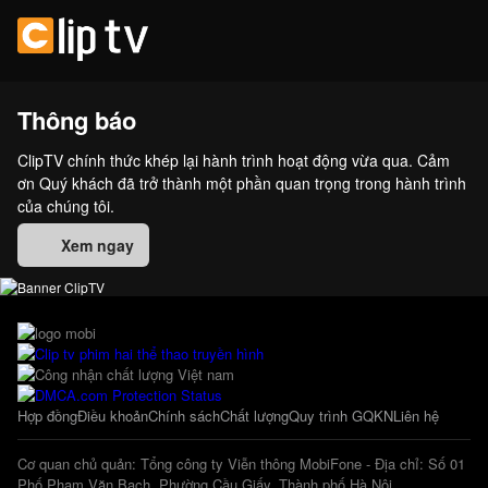
Thông báo
ClipTV chính thức khép lại hành trình hoạt động vừa qua. Cảm
ơn Quý khách đã trở thành một phần quan trọng trong hành trình
của chúng tôi.
Xem ngay
Hợp đồng
Điều khoản
Chính sách
Chất lượng
Quy trình GQKN
Liên hệ
Cơ quan chủ quản: Tổng công ty Viễn thông MobiFone - Địa chỉ: Số 01
Phố Phạm Văn Bạch, Phường Cầu Giấy, Thành phố Hà Nội.