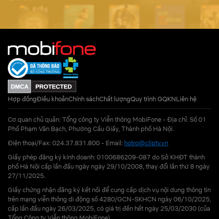
Hợp đồng
Điều khoản
Chính sách
Chất lượng
Quy trình GQKN
Liên hệ
Cơ quan chủ quản: Tổng công ty Viễn thông MobiFone - Địa chỉ: Số 01
Phố Phạm Văn Bạch, Phường Cầu Giấy, Thành phố Hà Nội.
Điện thoại/Fax: 024.37.831.800 - Email:
hotro@cliptv.vn
Giấy phép đăng ký kinh doanh: 0100686209-087 do Sở KHĐT thành
phố Hà Nội cấp lần đầu ngày ngày 29/10/2008, thay đổi lần thứ 8 ngày
27/11/2025.
Giấy chứng nhận đăng ký kết nối để cung cấp dịch vụ nội dung thông tin
trên mạng viễn thông di động số 4280/GCN-SKHCN ngày 06/10/2025,
cấp lần đầu ngày 26/03/2025, có giá trị đến hết ngày 25/03/2030 (của
Tổng Công ty Viễn thông MobiFone)