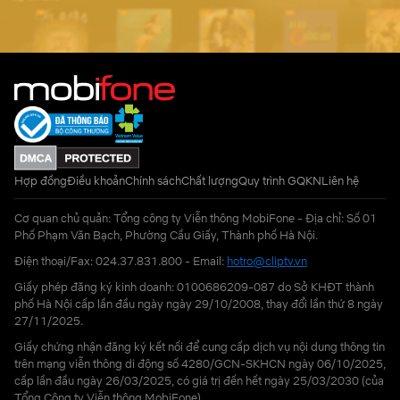
Hợp đồng
Điều khoản
Chính sách
Chất lượng
Quy trình GQKN
Liên hệ
Cơ quan chủ quản: Tổng công ty Viễn thông MobiFone - Địa chỉ: Số 01
Phố Phạm Văn Bạch, Phường Cầu Giấy, Thành phố Hà Nội.
Điện thoại/Fax: 024.37.831.800 - Email:
hotro@cliptv.vn
Giấy phép đăng ký kinh doanh: 0100686209-087 do Sở KHĐT thành
phố Hà Nội cấp lần đầu ngày ngày 29/10/2008, thay đổi lần thứ 8 ngày
27/11/2025.
Giấy chứng nhận đăng ký kết nối để cung cấp dịch vụ nội dung thông tin
trên mạng viễn thông di động số 4280/GCN-SKHCN ngày 06/10/2025,
cấp lần đầu ngày 26/03/2025, có giá trị đến hết ngày 25/03/2030 (của
Tổng Công ty Viễn thông MobiFone)