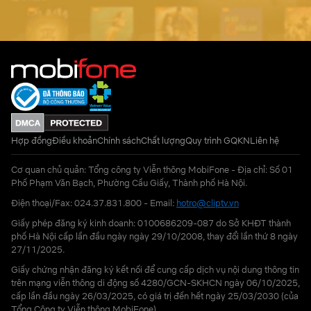
Hợp đồng
Điều khoản
Chính sách
Chất lượng
Quy trình GQKN
Liên hệ
Cơ quan chủ quản: Tổng công ty Viễn thông MobiFone - Địa chỉ: Số 01
Phố Phạm Văn Bạch, Phường Cầu Giấy, Thành phố Hà Nội.
Điện thoại/Fax: 024.37.831.800 - Email:
hotro@cliptv.vn
Giấy phép đăng ký kinh doanh: 0100686209-087 do Sở KHĐT thành
phố Hà Nội cấp lần đầu ngày ngày 29/10/2008, thay đổi lần thứ 8 ngày
27/11/2025.
Giấy chứng nhận đăng ký kết nối để cung cấp dịch vụ nội dung thông tin
trên mạng viễn thông di động số 4280/GCN-SKHCN ngày 06/10/2025,
cấp lần đầu ngày 26/03/2025, có giá trị đến hết ngày 25/03/2030 (của
Tổng Công ty Viễn thông MobiFone)