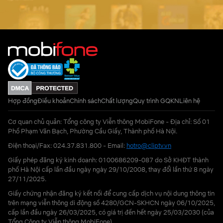
Hợp đồng
Điều khoản
Chính sách
Chất lượng
Quy trình GQKN
Liên hệ
Cơ quan chủ quản: Tổng công ty Viễn thông MobiFone - Địa chỉ: Số 01
Phố Phạm Văn Bạch, Phường Cầu Giấy, Thành phố Hà Nội.
Điện thoại/Fax: 024.37.831.800 - Email:
hotro@cliptv.vn
Giấy phép đăng ký kinh doanh: 0100686209-087 do Sở KHĐT thành
phố Hà Nội cấp lần đầu ngày ngày 29/10/2008, thay đổi lần thứ 8 ngày
27/11/2025.
Giấy chứng nhận đăng ký kết nối để cung cấp dịch vụ nội dung thông tin
trên mạng viễn thông di động số 4280/GCN-SKHCN ngày 06/10/2025,
cấp lần đầu ngày 26/03/2025, có giá trị đến hết ngày 25/03/2030 (của
Tổng Công ty Viễn thông MobiFone)