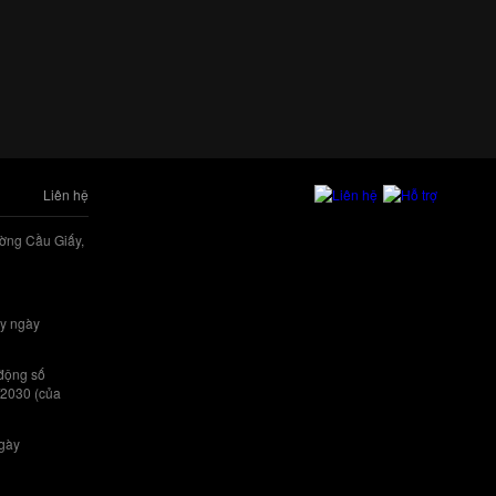
Liên hệ
ờng Cầu Giấy,
y ngày
 động số
/2030 (của
ngày