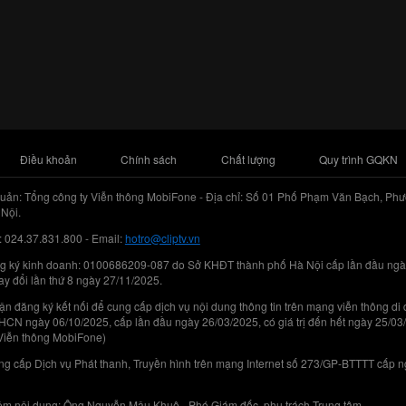
Điều khoản
Chính sách
Chất lượng
Quy trình GQKN
uản: Tổng công ty Viễn thông MobiFone - Địa chỉ: Số 01 Phố Phạm Văn Bạch, Phư
Nội.
: 024.37.831.800 - Email:
hotro@cliptv.vn
g ký kinh doanh: 0100686209-087 do Sở KHĐT thành phố Hà Nội cấp lần đầu ngà
ay đổi lần thứ 8 ngày 27/11/2025.
n đăng ký kết nối để cung cấp dịch vụ nội dung thông tin trên mạng viễn thông di
N ngày 06/10/2025, cấp lần đầu ngày 26/03/2025, có giá trị đến hết ngày 25/03
Viễn thông MobiFone)
g cấp Dịch vụ Phát thanh, Truyền hình trên mạng Internet số 273/GP-BTTTT cấp 
iệm nội dung: Ông Nguyễn Mậu Khuê - Phó Giám đốc, phụ trách Trung tâm