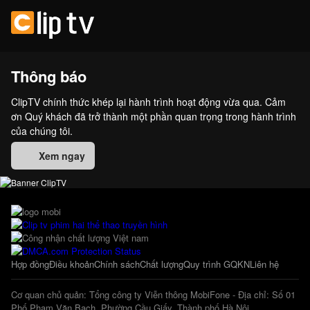
Thông báo
ClipTV chính thức khép lại hành trình hoạt động vừa qua. Cảm
ơn Quý khách đã trở thành một phần quan trọng trong hành trình
của chúng tôi.
Xem ngay
Hợp đồng
Điều khoản
Chính sách
Chất lượng
Quy trình GQKN
Liên hệ
Cơ quan chủ quản: Tổng công ty Viễn thông MobiFone - Địa chỉ: Số 01
Phố Phạm Văn Bạch, Phường Cầu Giấy, Thành phố Hà Nội.