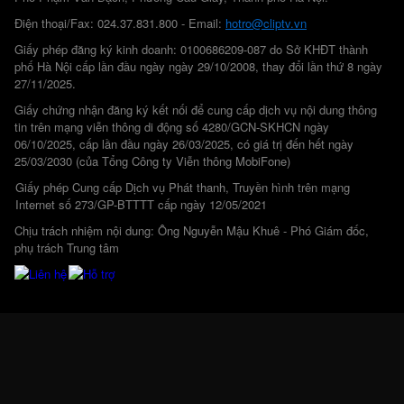
Điện thoại/Fax: 024.37.831.800 - Email:
hotro@cliptv.vn
Giấy phép đăng ký kinh doanh: 0100686209-087 do Sở KHĐT thành
phố Hà Nội cấp lần đầu ngày ngày 29/10/2008, thay đổi lần thứ 8 ngày
27/11/2025.
Giấy chứng nhận đăng ký kết nối để cung cấp dịch vụ nội dung thông
tin trên mạng viễn thông di động số 4280/GCN-SKHCN ngày
06/10/2025, cấp lần đầu ngày 26/03/2025, có giá trị đến hết ngày
25/03/2030 (của Tổng Công ty Viễn thông MobiFone)
Giấy phép Cung cấp Dịch vụ Phát thanh, Truyền hình trên mạng
Internet số 273/GP-BTTTT cấp ngày 12/05/2021
Chịu trách nhiệm nội dung: Ông Nguyễn Mậu Khuê - Phó Giám đốc,
phụ trách Trung tâm