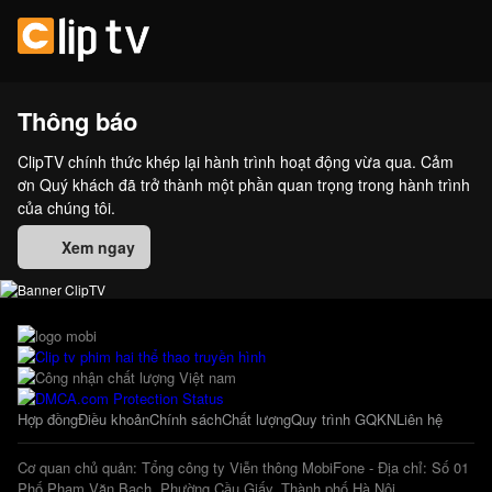
Thông báo
ClipTV chính thức khép lại hành trình hoạt động vừa qua. Cảm
ơn Quý khách đã trở thành một phần quan trọng trong hành trình
của chúng tôi.
Xem ngay
Hợp đồng
Điều khoản
Chính sách
Chất lượng
Quy trình GQKN
Liên hệ
Cơ quan chủ quản: Tổng công ty Viễn thông MobiFone - Địa chỉ: Số 01
Phố Phạm Văn Bạch, Phường Cầu Giấy, Thành phố Hà Nội.