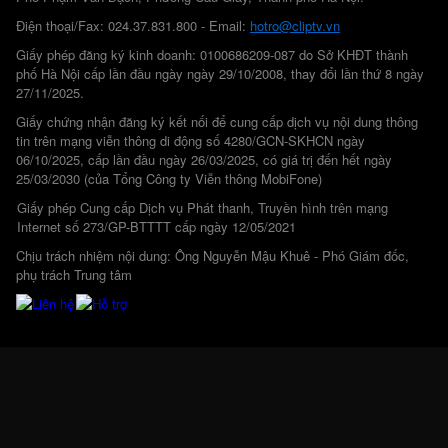
Điện thoại/Fax: 024.37.831.800 - Email:
hotro@cliptv.vn
Giấy phép đăng ký kinh doanh: 0100686209-087 do Sở KHĐT thành
phố Hà Nội cấp lần đầu ngày ngày 29/10/2008, thay đổi lần thứ 8 ngày
27/11/2025.
Giấy chứng nhận đăng ký kết nối để cung cấp dịch vụ nội dung thông
tin trên mạng viễn thông di động số 4280/GCN-SKHCN ngày
06/10/2025, cấp lần đầu ngày 26/03/2025, có giá trị đến hết ngày
25/03/2030 (của Tổng Công ty Viễn thông MobiFone)
Giấy phép Cung cấp Dịch vụ Phát thanh, Truyền hình trên mạng
Internet số 273/GP-BTTTT cấp ngày 12/05/2021
Chịu trách nhiệm nội dung: Ông Nguyễn Mậu Khuê - Phó Giám đốc,
phụ trách Trung tâm