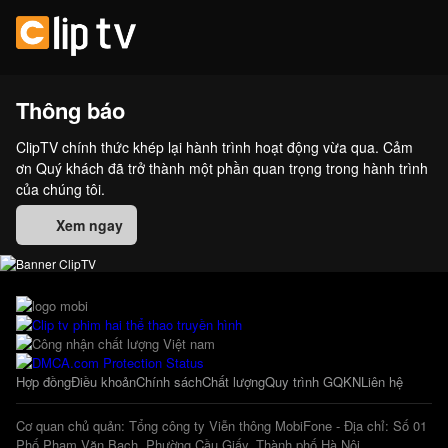
Thông báo
ClipTV chính thức khép lại hành trình hoạt động vừa qua. Cảm
ơn Quý khách đã trở thành một phần quan trọng trong hành trình
của chúng tôi.
Xem ngay
Hợp đồng
Điều khoản
Chính sách
Chất lượng
Quy trình GQKN
Liên hệ
Cơ quan chủ quản: Tổng công ty Viễn thông MobiFone - Địa chỉ: Số 01
Phố Phạm Văn Bạch, Phường Cầu Giấy, Thành phố Hà Nội.