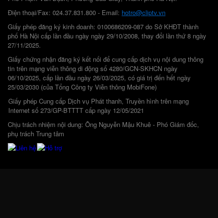
Điện thoại/Fax: 024.37.831.800 - Email:
hotro@cliptv.vn
Giấy phép đăng ký kinh doanh: 0100686209-087 do Sở KHĐT thành
phố Hà Nội cấp lần đầu ngày ngày 29/10/2008, thay đổi lần thứ 8 ngày
27/11/2025.
Giấy chứng nhận đăng ký kết nối để cung cấp dịch vụ nội dung thông
tin trên mạng viễn thông di động số 4280/GCN-SKHCN ngày
06/10/2025, cấp lần đầu ngày 26/03/2025, có giá trị đến hết ngày
25/03/2030 (của Tổng Công ty Viễn thông MobiFone)
Giấy phép Cung cấp Dịch vụ Phát thanh, Truyền hình trên mạng
Internet số 273/GP-BTTTT cấp ngày 12/05/2021
Chịu trách nhiệm nội dung: Ông Nguyễn Mậu Khuê - Phó Giám đốc,
phụ trách Trung tâm